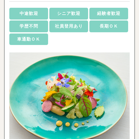
中途歓迎
シニア歓迎
経験者歓迎
学歴不問
社員登用あり
長期ＯＫ
車通勤ＯＫ