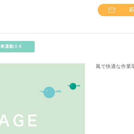
応
車通勤ＯＫ
風で快適な作業