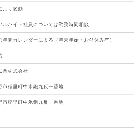
により変動
アルバイト社員については勤務時間相談
の年間カレンダーによる（年末年始・お盆休み有）
給
工業株式会社
野市稲里町中氷鉋九反一番地
野市稲里町中氷鉋九反一番地