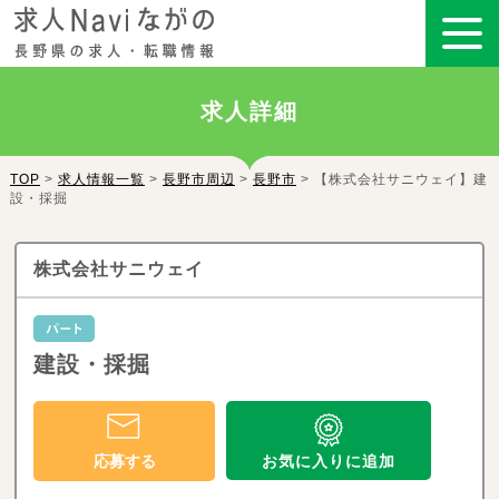
求人詳細
TOP
>
求人情報一覧
>
長野市周辺
>
長野市
> 【株式会社サニウェイ】建
設・採掘
株式会社サニウェイ
建設・採掘
お気に入りに追加
応募する