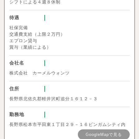
シフトによる４週８休制
待遇
社保完備
交通費支給（上限２万円）
エプロン貸与
賞与（業績による）
会社名
株式会社 カーメルウォンツ
住所
長野県北佐久郡軽井沢町追分１６１２－３
勤務地
長野県松本市平田東１丁目２９－１６ビンガムシティ内
GoogleMapで見る