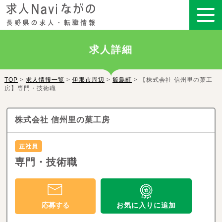
求人詳細
TOP
>
求人情報一覧
>
伊那市周辺
>
飯島町
> 【株式会社 信州里の菓工
房】専門・技術職
株式会社 信州里の菓工房
専門・技術職
お気に入りに追加
応募する