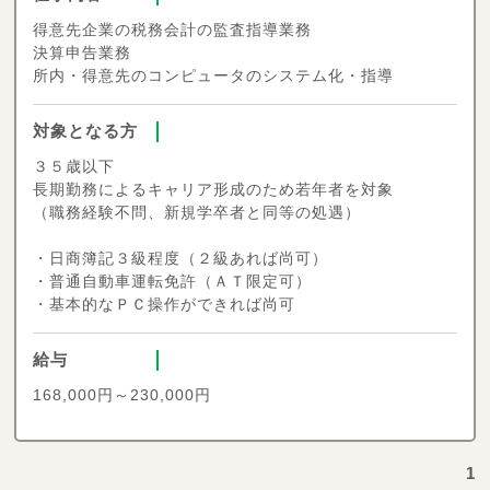
得意先企業の税務会計の監査指導業務
決算申告業務
所内・得意先のコンピュータのシステム化・指導
対象となる方
３５歳以下
長期勤務によるキャリア形成のため若年者を対象
（職務経験不問、新規学卒者と同等の処遇）
・日商簿記３級程度（２級あれば尚可）
・普通自動車運転免許（ＡＴ限定可）
・基本的なＰＣ操作ができれば尚可
給与
168,000円～230,000円
1