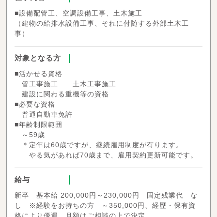
■設備配管工、空調設備工事、土木施工
（建物の給排水設備工事、それに付随する外部土木工
事）
対象となる方
■活かせる資格
管工事施工 土木工事施工
建設に関わる重機等の資格
■必要な資格
普通自動車免許
■年齢制限範囲
～59歳
＊定年は60歳ですが、継続雇用制度が有ります。
やる気があれば70歳まで、雇用契約更新可能です。
給与
新卒 基本給 200,000円～230,000円 固定残業代 な
し ※経験をお持ちの方 ～350,000円、経歴・保有資
格により優遇。月額はご相談の上で決定。