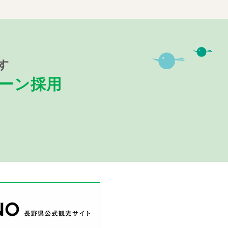
す
ターン採用